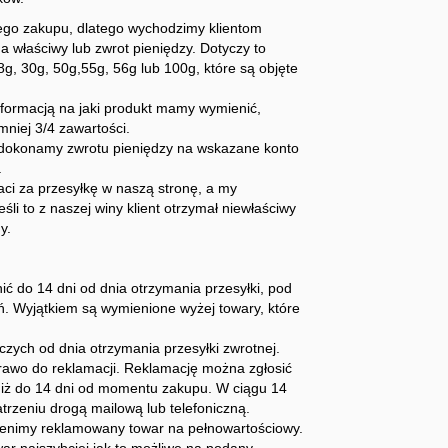
ego zakupu, dlatego wychodzimy klientom
 właściwy lub zwrot pieniędzy. Dotyczy to
8g, 30g, 50g,55g, 56g lub 100g, które są objęte
formacją na jaki produkt mamy wymienić,
niej 3/4 zawartości.
zy dokonamy zwrotu pieniędzy na wskazane konto
.
łaci za przesyłkę w naszą stronę, a my
li to z naszej winy klient otrzymał niewłaściwy
y.
ć do 14 dni od dnia otrzymania przesyłki, pod
ń. Wyjątkiem są wymienione wyżej towary, które
ych od dnia otrzymania przesyłki zwrotnej.
awo do reklamacji. Reklamację można zgłosić
 niż do 14 dni od momentu zakupu. W ciągu 14
trzeniu drogą mailową lub telefoniczną.
mienimy reklamowany towar na pełnowartościowy.