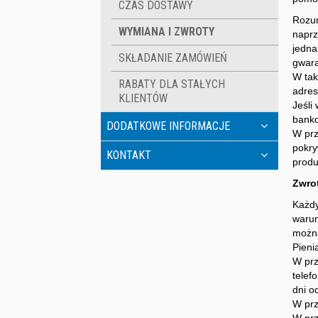
CZAS DOSTAWY
Rozum
WYMIANA I ZWROTY
naprz
jedna
SKŁADANIE ZAMÓWIEŃ
gwara
W tak
RABATY DLA STAŁYCH
adres
KLIENTÓW
Jeśli
banko
DODATKOWE INFORMACJE
W prz
pokry
KONTAKT
produ
Zwrot
Każdy
warun
można
Pieni
W prz
telef
dni o
W prz