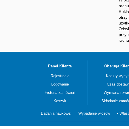
W prz
rachu
Rekla
otrzy
użytk
Odsył
przyp
rachu
Panel Klienta
Obsługa Klien
Rejestracja
Koszty wysył
Logowanie
Czas dostaw
Historia zamówień
Wymiana i zwr
Koszyk
Składanie zamó
Badania naukowe:
Wypadanie włosów
• Właśc