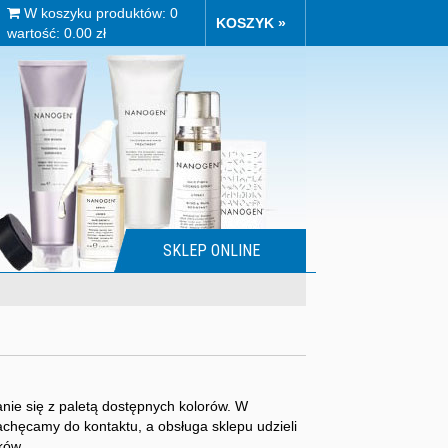
W koszyku produktów: 0
KOSZYK »
wartość: 0.00 zł
SKLEP ONLINE
ie się z paletą dostępnych kolorów. W
chęcamy do kontaktu, a obsługa sklepu udzieli
ków.