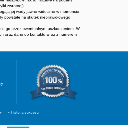
r najszybciej jak to możliwe na podany
ki zwrotnej).
dlegają jej wady jawne widoczne w momencie
ady powstałe na skutek nieprawidłowego
eniu go przez ewentualnym uszkodzeniem. W
gon oraz dane do kontaktu wraz z numerem
ny
w
• Historia sukcesu