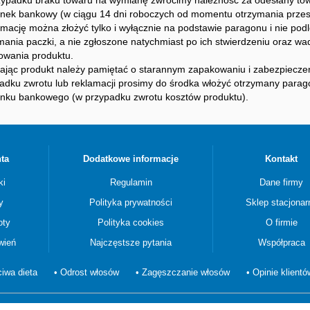
ypadku braku towaru na wymianę zwrócimy należność za odesłany towa
nek bankowy (w ciągu 14 dni roboczych od momentu otrzymania przesył
mację można złożyć tylko i wyłącznie na podstawie paragonu i nie po
mania paczki, a nie zgłoszone natychmiast po ich stwierdzeniu oraz w
owania produktu.
ając produkt należy pamiętać o starannym zapakowaniu i zabezpiecz
adku zwrotu lub reklamacji prosimy do środka włożyć otrzymany para
nku bankowego (w przypadku zwrotu kosztów produktu).
ta
Dodatkowe informacje
Kontakt
ki
Regulamin
Dane firmy
y
Polityka prywatności
Sklep stacjonar
oty
Polityka cookies
O firmie
wień
Najczęstsze pytania
Współpraca
iwa dieta
• Odrost włosów
• Zagęszczanie włosów
• Opinie klientó
© Nanogen.net.pl 2015. Wszelkie prawa zastrzeżone.