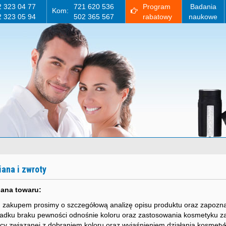
2 323 04 77
721 620 536
Program
Badania
Kom:
2 323 05 94
502 365 567
rabatowy
naukowe
ana i zwroty
ana towaru:
 zakupem prosimy o szczegółową analizę opisu produktu oraz zapoznan
adku braku pewności odnośnie koloru oraz zastosowania kosmetyku za
y związanej z dobraniem koloru oraz wyjaśnieniem działania kosmety