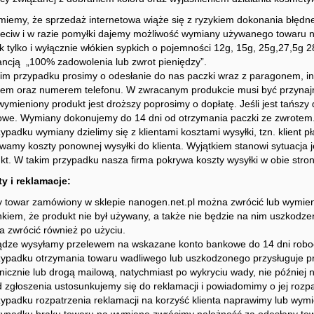
iemy, że sprzedaż internetowa wiąże się z ryzykiem dokonania błędn
eciw i w razie pomyłki dajemy możliwość wymiany używanego towaru na
k tylko i wyłącznie włókien sypkich o pojemności 12g, 15g, 25g,27,5g 2
ncją „100% zadowolenia lub zwrot pieniędzy”.
im przypadku prosimy o odesłanie do nas paczki wraz z paragonem, in
em oraz numerem telefonu. W zwracanym produkcie musi być przynajm
 wymieniony produkt jest droższy poprosimy o dopłatę. Jeśli jest tańs
we. Wymiany dokonujemy do 14 dni od otrzymania paczki ze zwrotem
ypadku wymiany dzielimy się z klientami kosztami wysyłki, tzn. klient p
wamy koszty ponownej wysyłki do klienta. Wyjątkiem stanowi sytuacja jeś
kt. W takim przypadku nasza firma pokrywa koszty wysyłki w obie stron
y i reklamacje:
 towar zamówiony w sklepie nanogen.net.pl można zwrócić lub wymieni
kiem, że produkt nie był używany, a także nie będzie na nim uszkodze
 zwrócić również po użyciu.
ądze wysyłamy przelewem na wskazane konto bankowe do 14 dni robocz
ypadku otrzymania towaru wadliwego lub uszkodzonego przysługuje pr
onicznie lub drogą mailową, natychmiast po wykryciu wady, nie później
d zgłoszenia ustosunkujemy się do reklamacji i powiadomimy o jej rozpa
ypadku rozpatrzenia reklamacji na korzyść klienta naprawimy lub wy