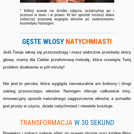
* Kliknij suwak na środku zdjęcia, przytrzymaj go i
przesuń w lewo i w prawo. W ten sposób możesz łatwo
zobaczyć poprawę wyglądu włosów po zastosowaniu
kosmetyku Nanogen.
GĘSTE WŁOSY
NATYCHMIAST!
Jeśli Twoje włosy się przerzedzają i masz widoczne prześwity skóry
głowy, mamy dla Ciebie przełomową metodę, która rozwiąże Twój
problem dosłownie w pół minuty!
Nie jest to peruka, która wygląda nienaturalnie ani bolesny i drogi
zabieg przeszczepu włosów. Nanogen oferuje całkowicie inny,
innowacyjny sposób naturalnego zagęszczenia włosów, a ponadto
jest prosty w użyciu, działa natychmiast i niewiele kosztuje.
TRANSFORMACJA
W 30 SEKUND
Powiększ i zobacz galerię zdjęć po prawej stronie oraz krótkie filmy