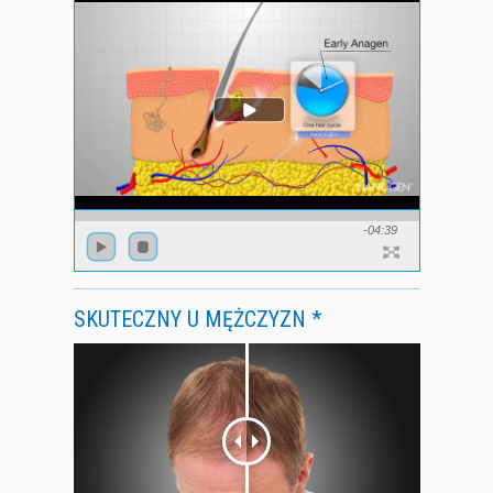
-04:39
SKUTECZNY U MĘŻCZYZN *