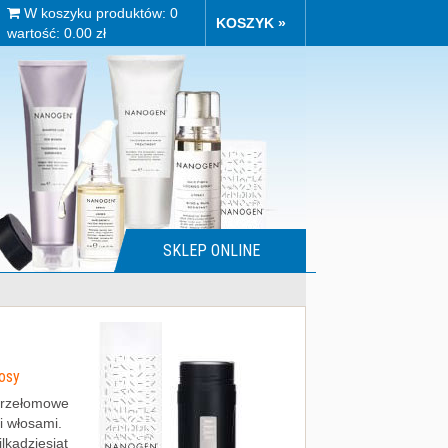
W koszyku produktów: 0
KOSZYK »
wartość: 0.00 zł
SKLEP ONLINE
osy
przełomowe
i włosami.
lkadziesiąt