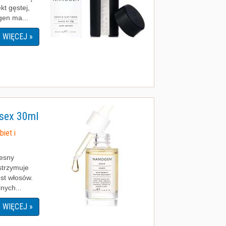
kt gęstej,
gen ma...
WIĘCEJ »
sex 30ml
iet i
esny
strzymuje
ost włosów.
nych...
WIĘCEJ »