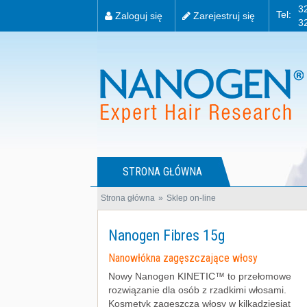
3
Tel:
Zaloguj się
Zarejestruj się
3
STRONA GŁÓWNA
Strona główna
Sklep on-line
Nanogen Fibres 15g
Nanowłókna zagęszczające włosy
Nowy Nanogen KINETIC™ to przełomowe
rozwiązanie dla osób z rzadkimi włosami.
Kosmetyk zagęszcza włosy w kilkadziesiąt