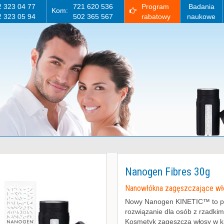
2 323 04 77
721 620 536
Program
Badania
Kom:
2 323 05 94
502 365 567
rabatowy
naukowe
Nanogen Fibres 30g
Nanowłókna zagęszczające wł
Nowy Nanogen KINETIC™ to 
rozwiązanie dla osób z rzadkim
Kosmetyk zagęszcza włosy w ki