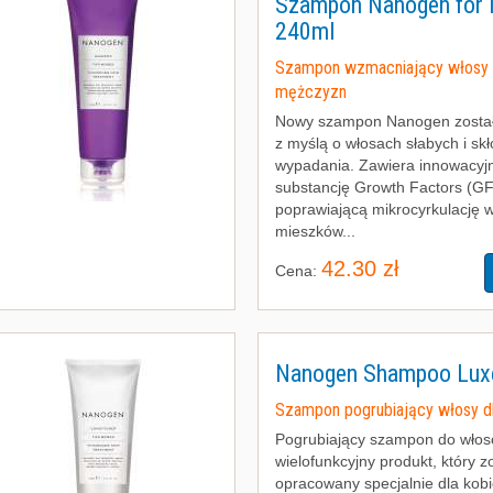
Szampon Nanogen for
240ml
Szampon wzmacniający włosy 
mężczyzn
Nowy szampon Nanogen został
z myślą o włosach słabych i sk
wypadania. Zawiera innowacyj
substancję Growth Factors (GF
poprawiającą mikrocyrkulację 
mieszków...
42.30 zł
Cena:
Nanogen Shampoo Lux
Szampon pogrubiający włosy dl
Pogrubiający szampon do włos
wielofunkcyjny produkt, który z
opracowany specjalnie dla kobi