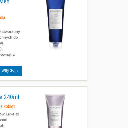
 Men
dla
 stworzony
łonnych do
ną
),
wewnątrz
WIĘCEJ »
e 240ml
a kobiet
ów Luxe to
ostał
et.