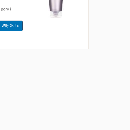
pory i
WIĘCEJ »