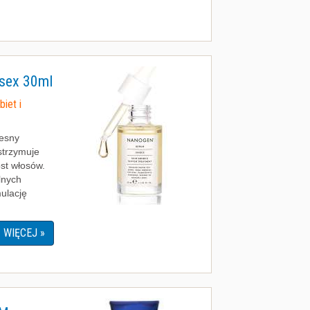
sex 30ml
iet i
esny
strzymuje
ost włosów.
lnych
ulację
WIĘCEJ »